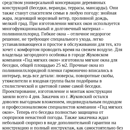
средством универсальной консервации деревянных
конструкций (беседки, веранды, террасы, мансарды). Они
также станут спасителем семьи в любую погоду: знойная
жара, леденящий морозный ветер, проливной дождь,
мелкий град. При изготовлении мягких окон используется
многофункциональный и долговечный материал –
поливинилхлорид. Гибкие окна – отличное недорогое
решение, не требующее специального ухода, легко
устанавливающееся и простое в обслуживании для тех, кто
хочет с комфортом проводить время на свежем воздухе. Для
владельца загородного особняка в городе Жуковском
компания «Гид мягких окон» изготовила мягкие окна для
беседки, общей площадью 25 м2. Прочные окна из
поливинилхлоридной пленки гармонично вписались в
интерьер, ведь все детали: люверсы, поворотные скобы,
утяжелители и входная группа были подобраны в
стилистической и цветовой гамме самой беседки.
Проектирование, изготовление и монтаж конструкции
заняли всего 4 дня. Заказчик из г. Жуковский остался
доволен выгодным вложением, индивидуальным подходом
и профессионализмом специалистов компании «Гид мягких
окон». Теперь его беседка полностью защищена от
сюрпризов ненастной погоды. Также заказчика ждал
небольшой сюрприз в виде дополнительной гарантии на
конструкцию и полный инструктаж, как самостоятельно без